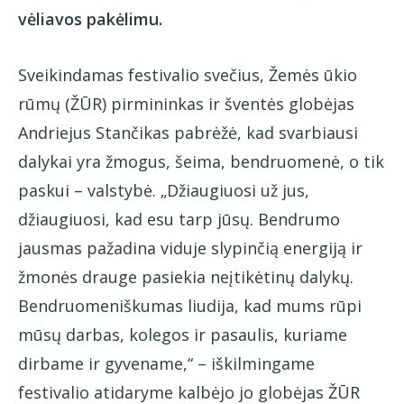
vėliavos pakėlimu.
Sveikindamas festivalio svečius, Žemės ūkio
rūmų (ŽŪR) pirmininkas ir šventės globėjas
Andriejus Stančikas pabrėžė, kad svarbiausi
dalykai yra žmogus, šeima, bendruomenė, o tik
paskui – valstybė. „Džiaugiuosi už jus,
džiaugiuosi, kad esu tarp jūsų. Bendrumo
jausmas pažadina viduje slypinčią energiją ir
žmonės drauge pasiekia neįtikėtinų dalykų.
Bendruomeniškumas liudija, kad mums rūpi
mūsų darbas, kolegos ir pasaulis, kuriame
dirbame ir gyvename,“ – iškilmingame
festivalio atidaryme kalbėjo jo globėjas ŽŪR