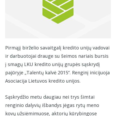
Pirmąjį birželio savaitgalį kredito unijų vadovai
ir darbuotojai drauge su šeimos nariais bursis
į smagų LKU kredito unijų grupės sąskrydį
pajūryje „Talentų kalvė 2015“. Renginį inicijuoja
Asociacija Lietuvos kredito unijos.
Sąskrydžio metu daugiau nei trys šimtai
renginio dalyvių išbandys jėgas rytų meno
kovų užsiėmimuose, aktorių kūrybingose